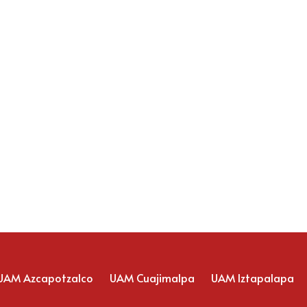
ez
 de
Inscripción Servicio
Social
.uam.mx
iso
UAM Azcapotzalco
UAM Cuajimalpa
UAM Iztapalapa